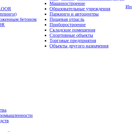
Машиностроение
Ин
FLOOR
Образовательные учреждения
оппинги)
Паркинги и автоцентры
ложенным бетоном
Пищевая отрасль
OR
Приборостроение
Складские помещения
Спортивные объекты
Торговые предприятия
Объекты другого назначения
тва
промышленности
дств