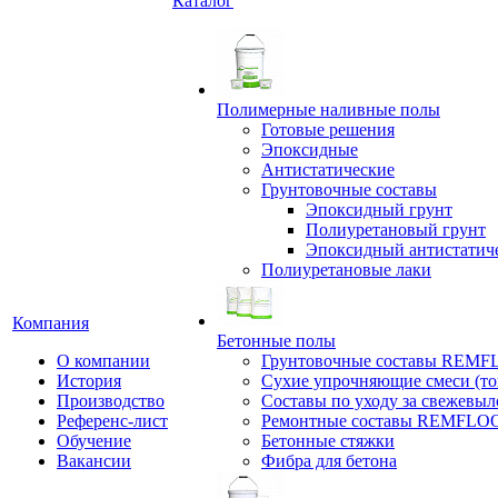
Каталог
Полимерные наливные полы
Готовые решения
Эпоксидные
Антистатические
Грунтовочные составы
Эпоксидный грунт
Полиуретановый грунт
Эпоксидный антистатич
Полиуретановые лаки
Компания
Бетонные полы
О компании
Грунтовочные составы REM
История
Сухие упрочняющие смеси (т
Производство
Составы по уходу за свежевы
Референс-лист
Ремонтные составы REMFLO
Обучение
Бетонные стяжки
Вакансии
Фибра для бетона