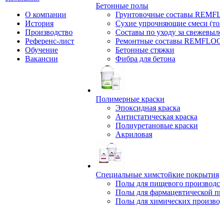
Бетонные полы
О компании
Грунтовочные составы REM
История
Сухие упрочняющие смеси (т
Производство
Составы по уходу за свежевы
Референс-лист
Ремонтные составы REMFLO
Обучение
Бетонные стяжки
Вакансии
Фибра для бетона
Полимерные краски
Эпоксидная краска
Антистатическая краска
Полиуретановые краски
Акриловая
Специальные химстойкие покрытия
Полы для пищевого производс
Полы для фармацевтической 
Полы для химических произво