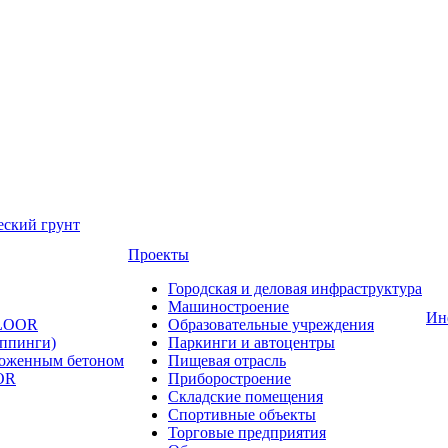
еский грунт
Проекты
Городская и деловая инфраструктура
Машиностроение
Ин
FLOOR
Образовательные учреждения
оппинги)
Паркинги и автоцентры
ложенным бетоном
Пищевая отрасль
OR
Приборостроение
Складские помещения
Спортивные объекты
Торговые предприятия