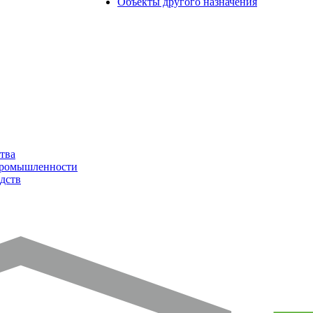
Объекты другого назначения
тва
промышленности
дств