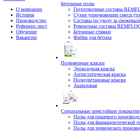
Бетонные полы
О компании
Грунтовочные составы REM
История
Сухие упрочняющие смеси (т
Производство
Составы по уходу за свежевы
Референс-лист
Ремонтные составы REMFLO
Обучение
Бетонные стяжки
Вакансии
Фибра для бетона
Полимерные краски
Эпоксидная краска
Антистатическая краска
Полиуретановые краски
Акриловая
Специальные химстойкие покрытия
Полы для пищевого производс
Полы для фармацевтической 
Полы для химических произво