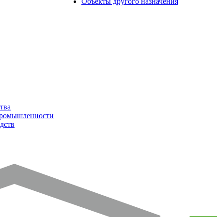
Объекты другого назначения
тва
промышленности
дств