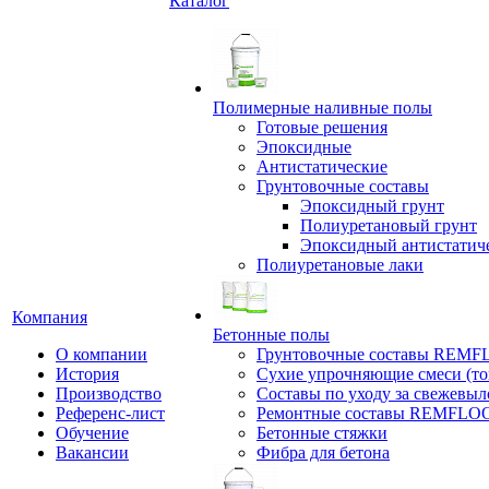
Каталог
Полимерные наливные полы
Готовые решения
Эпоксидные
Антистатические
Грунтовочные составы
Эпоксидный грунт
Полиуретановый грунт
Эпоксидный антистатич
Полиуретановые лаки
Компания
Бетонные полы
О компании
Грунтовочные составы REM
История
Сухие упрочняющие смеси (т
Производство
Составы по уходу за свежевы
Референс-лист
Ремонтные составы REMFLO
Обучение
Бетонные стяжки
Вакансии
Фибра для бетона