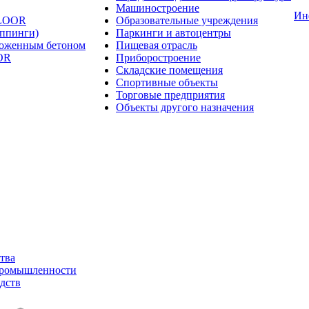
Машиностроение
Ин
FLOOR
Образовательные учреждения
оппинги)
Паркинги и автоцентры
ложенным бетоном
Пищевая отрасль
OR
Приборостроение
Складские помещения
Спортивные объекты
Торговые предприятия
Объекты другого назначения
тва
промышленности
дств