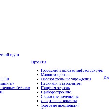
еский грунт
Проекты
Городская и деловая инфраструктура
Машиностроение
Ин
FLOOR
Образовательные учреждения
оппинги)
Паркинги и автоцентры
ложенным бетоном
Пищевая отрасль
OR
Приборостроение
Складские помещения
Спортивные объекты
Торговые предприятия