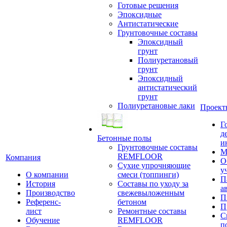
Готовые решения
Эпоксидные
Антистатические
Грунтовочные составы
Эпоксидный
грунт
Полиуретановый
грунт
Эпоксидный
антистатический
грунт
Полиуретановые лаки
Проект
Г
д
Бетонные полы
и
Грунтовочные составы
М
REMFLOOR
Компания
О
Сухие упрочняющие
у
О компании
смеси (топпинги)
П
История
Составы по уходу за
а
Производство
свежевыложенным
П
Референс-
бетоном
П
лист
Ремонтные составы
С
Обучение
REMFLOOR
п