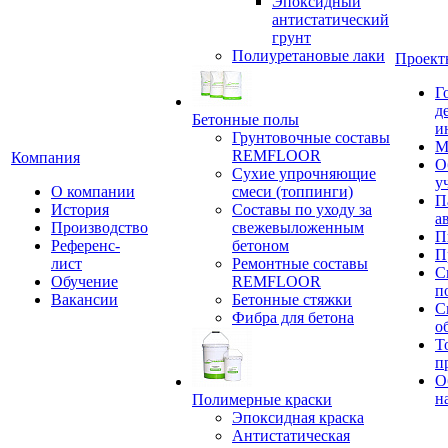
Эпоксидный
антистатический
грунт
Полиуретановые лаки
Проект
Г
д
Бетонные полы
и
Грунтовочные составы
М
REMFLOOR
Компания
О
Сухие упрочняющие
у
О компании
смеси (топпинги)
П
История
Составы по уходу за
а
Производство
свежевыложенным
П
Референс-
бетоном
П
лист
Ремонтные составы
С
Обучение
REMFLOOR
п
Вакансии
Бетонные стяжки
С
Фибра для бетона
о
Т
п
О
н
Полимерные краски
Эпоксидная краска
Антистатическая