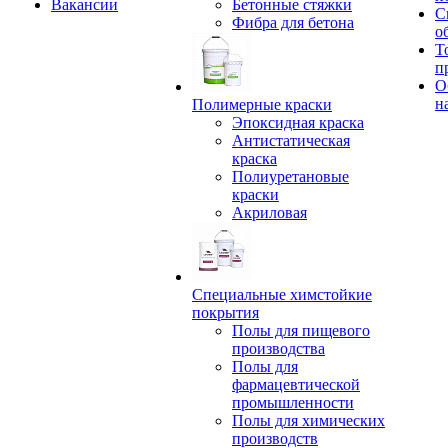
Вакансии
Бетонные стяжки
С
Фибра для бетона
о
Т
п
О
н
Полимерные краски
Эпоксидная краска
Антистатическая
краска
Полиуретановые
краски
Акриловая
Специальные химстойкие
покрытия
Полы для пищевого
производства
Полы для
фармацевтической
промышленности
Полы для химических
производств