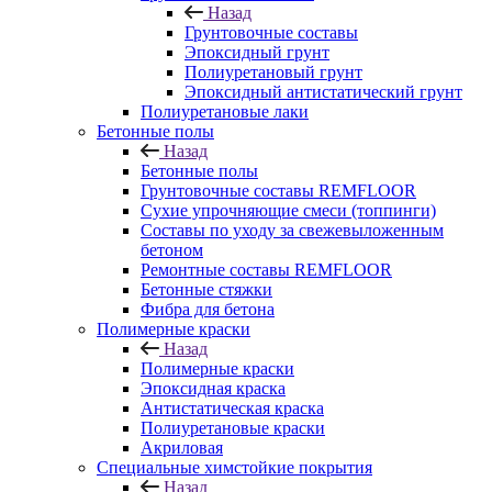
Назад
Грунтовочные составы
Эпоксидный грунт
Полиуретановый грунт
Эпоксидный антистатический грунт
Полиуретановые лаки
Бетонные полы
Назад
Бетонные полы
Грунтовочные составы REMFLOOR
Сухие упрочняющие смеси (топпинги)
Составы по уходу за свежевыложенным
бетоном
Ремонтные составы REMFLOOR
Бетонные стяжки
Фибра для бетона
Полимерные краски
Назад
Полимерные краски
Эпоксидная краска
Антистатическая краска
Полиуретановые краски
Акриловая
Специальные химстойкие покрытия
Назад