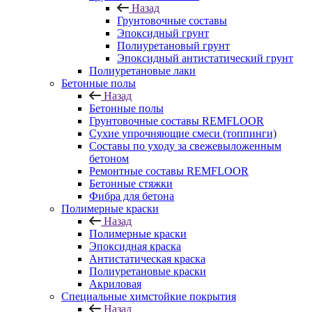
Назад
Грунтовочные составы
Эпоксидный грунт
Полиуретановый грунт
Эпоксидный антистатический грунт
Полиуретановые лаки
Бетонные полы
Назад
Бетонные полы
Грунтовочные составы REMFLOOR
Сухие упрочняющие смеси (топпинги)
Составы по уходу за свежевыложенным
бетоном
Ремонтные составы REMFLOOR
Бетонные стяжки
Фибра для бетона
Полимерные краски
Назад
Полимерные краски
Эпоксидная краска
Антистатическая краска
Полиуретановые краски
Акриловая
Специальные химстойкие покрытия
Назад