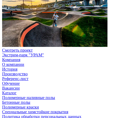
Смотреть проект
Экстрим-парк "УРАМ"
Компания
О компании
История
Производство
Референс-лист
Обучение
Вакансии
Каталог
Полимерные наливные полы
Бетонные полы
Полимерные краски
Специальные химстойкие покрытия
Политика обработки персональных данных