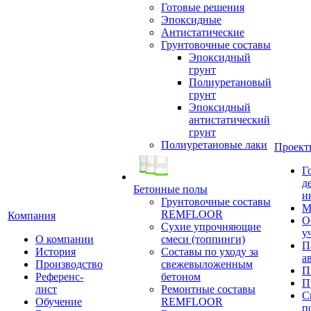
Готовые решения
Эпоксидные
Антистатические
Грунтовочные составы
Эпоксидный
грунт
Полиуретановый
грунт
Эпоксидный
антистатический
грунт
Полиуретановые лаки
Проект
Г
д
Бетонные полы
и
Грунтовочные составы
М
REMFLOOR
Компания
О
Сухие упрочняющие
у
О компании
смеси (топпинги)
П
История
Составы по уходу за
а
Производство
свежевыложенным
П
Референс-
бетоном
П
лист
Ремонтные составы
С
Обучение
REMFLOOR
п