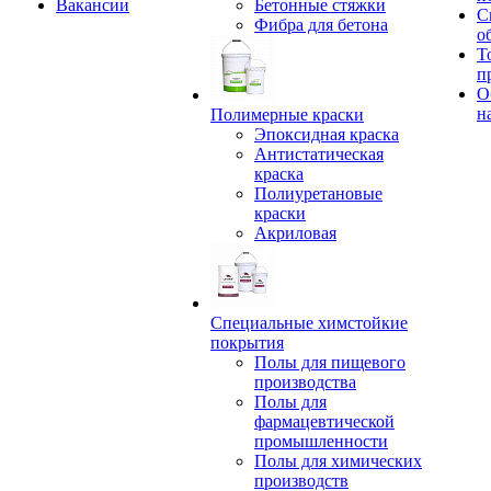
Вакансии
Бетонные стяжки
С
Фибра для бетона
о
Т
п
О
н
Полимерные краски
Эпоксидная краска
Антистатическая
краска
Полиуретановые
краски
Акриловая
Специальные химстойкие
покрытия
Полы для пищевого
производства
Полы для
фармацевтической
промышленности
Полы для химических
производств