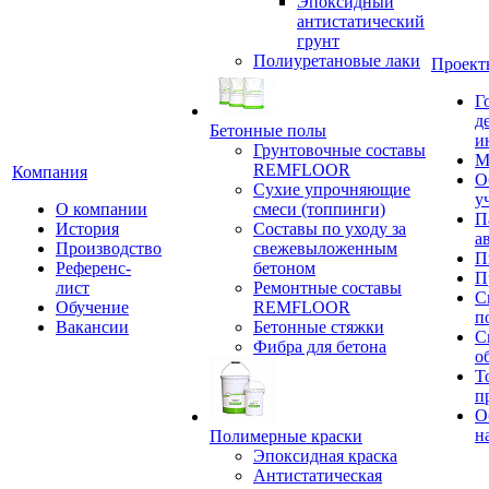
Эпоксидный
антистатический
грунт
Полиуретановые лаки
Проект
Г
д
Бетонные полы
и
Грунтовочные составы
М
REMFLOOR
Компания
О
Сухие упрочняющие
у
О компании
смеси (топпинги)
П
История
Составы по уходу за
а
Производство
свежевыложенным
П
Референс-
бетоном
П
лист
Ремонтные составы
С
Обучение
REMFLOOR
п
Вакансии
Бетонные стяжки
С
Фибра для бетона
о
Т
п
О
н
Полимерные краски
Эпоксидная краска
Антистатическая