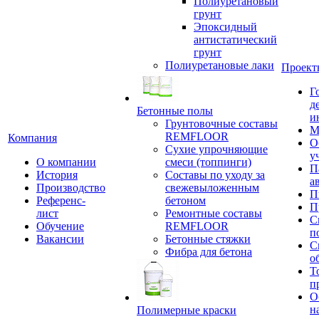
Полиуретановый
грунт
Эпоксидный
антистатический
грунт
Полиуретановые лаки
Проект
Г
д
Бетонные полы
и
Грунтовочные составы
М
REMFLOOR
Компания
О
Сухие упрочняющие
у
О компании
смеси (топпинги)
П
История
Составы по уходу за
а
Производство
свежевыложенным
П
Референс-
бетоном
П
лист
Ремонтные составы
С
Обучение
REMFLOOR
п
Вакансии
Бетонные стяжки
С
Фибра для бетона
о
Т
п
О
н
Полимерные краски