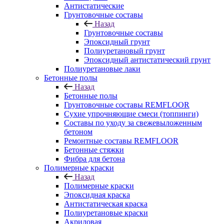
Антистатические
Грунтовочные составы
Назад
Грунтовочные составы
Эпоксидный грунт
Полиуретановый грунт
Эпоксидный антистатический грунт
Полиуретановые лаки
Бетонные полы
Назад
Бетонные полы
Грунтовочные составы REMFLOOR
Сухие упрочняющие смеси (топпинги)
Составы по уходу за свежевыложенным
бетоном
Ремонтные составы REMFLOOR
Бетонные стяжки
Фибра для бетона
Полимерные краски
Назад
Полимерные краски
Эпоксидная краска
Антистатическая краска
Полиуретановые краски
Акриловая