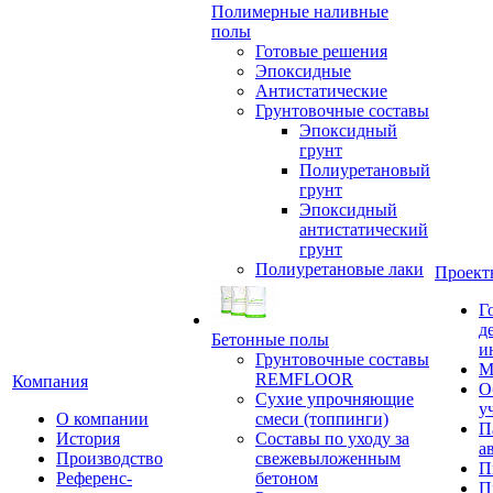
Полимерные наливные
полы
Готовые решения
Эпоксидные
Антистатические
Грунтовочные составы
Эпоксидный
грунт
Полиуретановый
грунт
Эпоксидный
антистатический
грунт
Полиуретановые лаки
Проект
Г
д
Бетонные полы
и
Грунтовочные составы
М
REMFLOOR
Компания
О
Сухие упрочняющие
у
О компании
смеси (топпинги)
П
История
Составы по уходу за
а
Производство
свежевыложенным
П
Референс-
бетоном
П