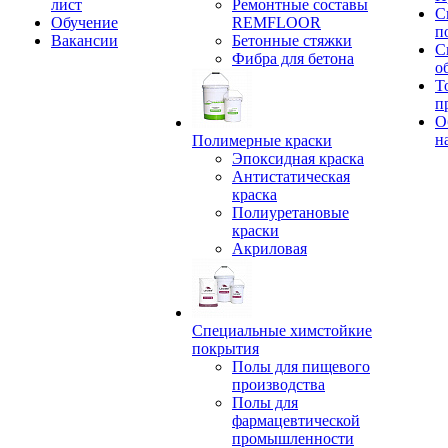
лист
Ремонтные составы
С
Обучение
REMFLOOR
п
Вакансии
Бетонные стяжки
С
Фибра для бетона
о
Т
п
О
н
Полимерные краски
Эпоксидная краска
Антистатическая
краска
Полиуретановые
краски
Акриловая
Специальные химстойкие
покрытия
Полы для пищевого
производства
Полы для
фармацевтической
промышленности