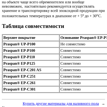
на объекте чаще всего обременителен или вообще
невозможен, настоятельно рекомендуется осуществлять
хранение и транспортировку всей эпоксидной продукции при
о
о
положительных температурах в диапазоне от + 5
до + 30
С.
Таблица совместимости
Верхнее покрытие
Основание Praspan® ЕP-P
Praspan® UP-P100
Не совместимо
Praspan® EP-P100
Cовместимо
Praspan® EP-P110
Cовместимо
Praspan® EP-P125
Cовместимо
Praspan® EP-C201 AS
Cовместимо
Praspan® EP-C251
Cовместимо
Praspan® EP-C261
Cовместимо
Praspan® EP-C301
Cовместимо
Купить другие материалы для наливного пола
→