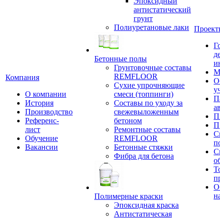
Эпоксидный
антистатический
грунт
Полиуретановые лаки
Проект
Г
д
Бетонные полы
и
Грунтовочные составы
М
REMFLOOR
Компания
О
Сухие упрочняющие
у
О компании
смеси (топпинги)
П
История
Составы по уходу за
а
Производство
свежевыложенным
П
Референс-
бетоном
П
лист
Ремонтные составы
С
Обучение
REMFLOOR
п
Вакансии
Бетонные стяжки
С
Фибра для бетона
о
Т
п
О
н
Полимерные краски
Эпоксидная краска
Антистатическая