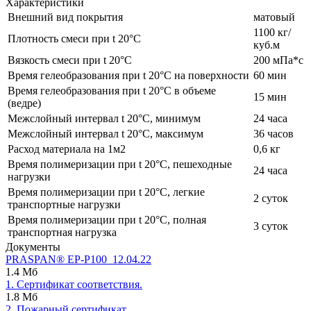
Характеристики
Внешний вид покрытия
матовый
1100 кг/
Плотность смеси при t 20°C
куб.м
Вязкость смеси при t 20°С
200 мПа*с
Время гелеобразования при t 20°C на поверхности
60 мин
Время гелеобразования при t 20°C в объеме
15 мин
(ведре)
Межслойный интервал t 20°С, минимум
24 часа
Межслойный интервал t 20°С, максимум
36 часов
Расход материала на 1м2
0,6 кг
Время полимеризации при t 20°C, пешеходные
24 часа
нагрузки
Время полимеризации при t 20°C, легкие
2 суток
транспортные нагрузки
Время полимеризации при t 20°C, полная
3 суток
транспортная нагрузка
Документы
PRASPAN® ЕP-P100_12.04.22
1.4 Мб
1. Сертификат соответствия.
1.8 Мб
2. Пожарный сертификат.