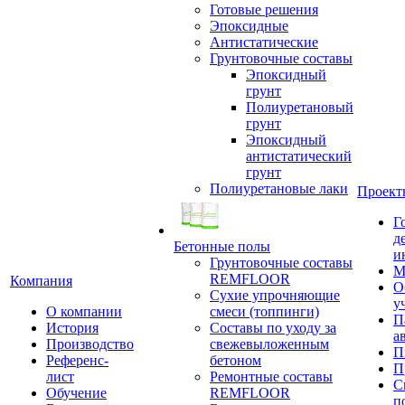
Готовые решения
Эпоксидные
Антистатические
Грунтовочные составы
Эпоксидный
грунт
Полиуретановый
грунт
Эпоксидный
антистатический
грунт
Полиуретановые лаки
Проект
Г
д
Бетонные полы
и
Грунтовочные составы
М
REMFLOOR
Компания
О
Сухие упрочняющие
у
О компании
смеси (топпинги)
П
История
Составы по уходу за
а
Производство
свежевыложенным
П
Референс-
бетоном
П
лист
Ремонтные составы
С
Обучение
REMFLOOR
п