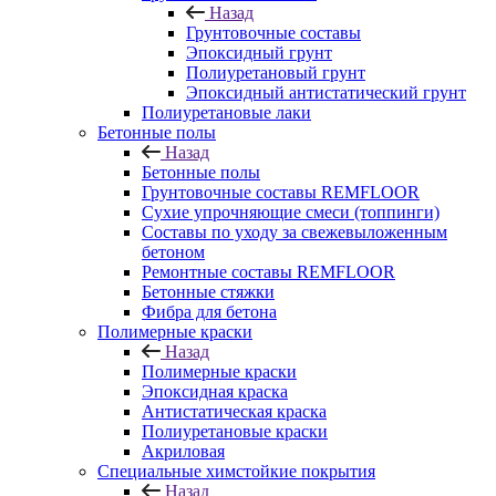
Назад
Грунтовочные составы
Эпоксидный грунт
Полиуретановый грунт
Эпоксидный антистатический грунт
Полиуретановые лаки
Бетонные полы
Назад
Бетонные полы
Грунтовочные составы REMFLOOR
Сухие упрочняющие смеси (топпинги)
Составы по уходу за свежевыложенным
бетоном
Ремонтные составы REMFLOOR
Бетонные стяжки
Фибра для бетона
Полимерные краски
Назад
Полимерные краски
Эпоксидная краска
Антистатическая краска
Полиуретановые краски
Акриловая
Специальные химстойкие покрытия
Назад