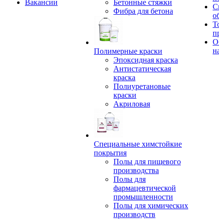
Вакансии
Бетонные стяжки
С
Фибра для бетона
о
Т
п
О
н
Полимерные краски
Эпоксидная краска
Антистатическая
краска
Полиуретановые
краски
Акриловая
Специальные химстойкие
покрытия
Полы для пищевого
производства
Полы для
фармацевтической
промышленности
Полы для химических
производств