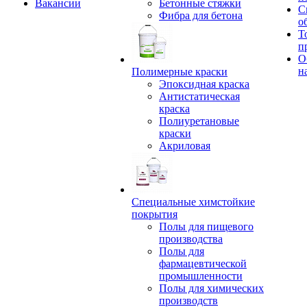
Вакансии
Бетонные стяжки
С
Фибра для бетона
о
Т
п
О
н
Полимерные краски
Эпоксидная краска
Антистатическая
краска
Полиуретановые
краски
Акриловая
Специальные химстойкие
покрытия
Полы для пищевого
производства
Полы для
фармацевтической
промышленности
Полы для химических
производств