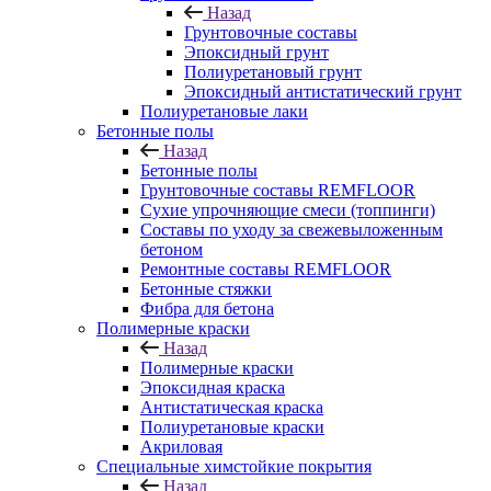
Назад
Грунтовочные составы
Эпоксидный грунт
Полиуретановый грунт
Эпоксидный антистатический грунт
Полиуретановые лаки
Бетонные полы
Назад
Бетонные полы
Грунтовочные составы REMFLOOR
Сухие упрочняющие смеси (топпинги)
Составы по уходу за свежевыложенным
бетоном
Ремонтные составы REMFLOOR
Бетонные стяжки
Фибра для бетона
Полимерные краски
Назад
Полимерные краски
Эпоксидная краска
Антистатическая краска
Полиуретановые краски
Акриловая
Специальные химстойкие покрытия
Назад