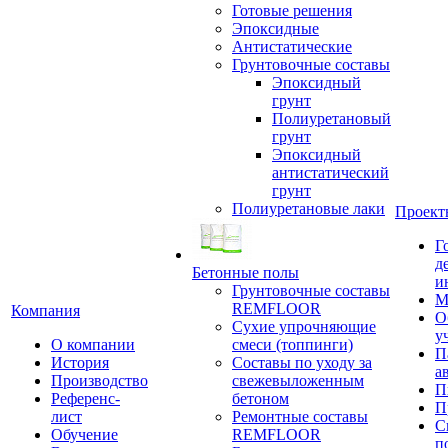
Готовые решения
Эпоксидные
Антистатические
Грунтовочные составы
Эпоксидный
грунт
Полиуретановый
грунт
Эпоксидный
антистатический
грунт
Полиуретановые лаки
Проект
Г
д
Бетонные полы
и
Грунтовочные составы
М
REMFLOOR
Компания
О
Сухие упрочняющие
у
О компании
смеси (топпинги)
П
История
Составы по уходу за
а
Производство
свежевыложенным
П
Референс-
бетоном
П
лист
Ремонтные составы
С
Обучение
REMFLOOR
п