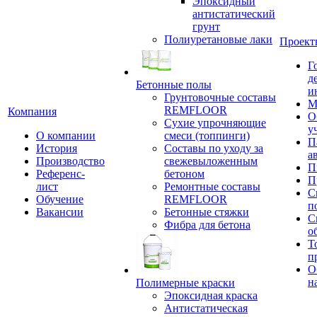
Эпоксидный
антистатический
грунт
Полиуретановые лаки
Проект
Г
д
Бетонные полы
и
Грунтовочные составы
М
REMFLOOR
Компания
О
Сухие упрочняющие
у
О компании
смеси (топпинги)
П
История
Составы по уходу за
а
Производство
свежевыложенным
П
Референс-
бетоном
П
лист
Ремонтные составы
С
Обучение
REMFLOOR
п
Вакансии
Бетонные стяжки
С
Фибра для бетона
о
Т
п
О
н
Полимерные краски
Эпоксидная краска
Антистатическая