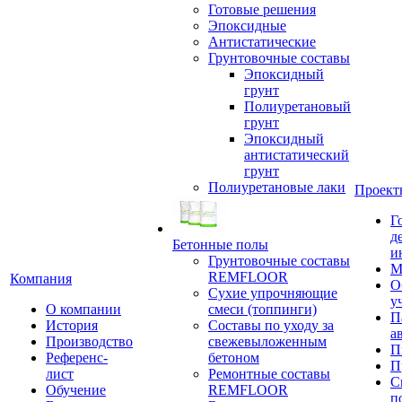
Готовые решения
Эпоксидные
Антистатические
Грунтовочные составы
Эпоксидный
грунт
Полиуретановый
грунт
Эпоксидный
антистатический
грунт
Полиуретановые лаки
Проект
Г
д
Бетонные полы
и
Грунтовочные составы
М
REMFLOOR
Компания
О
Сухие упрочняющие
у
О компании
смеси (топпинги)
П
История
Составы по уходу за
а
Производство
свежевыложенным
П
Референс-
бетоном
П
лист
Ремонтные составы
С
Обучение
REMFLOOR
п