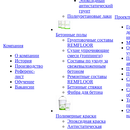
Эпоксидный
антистатический
грунт
Полиуретановые лаки
Проект
Г
д
Бетонные полы
и
Грунтовочные составы
М
REMFLOOR
Компания
О
Сухие упрочняющие
у
О компании
смеси (топпинги)
П
История
Составы по уходу за
а
Производство
свежевыложенным
П
Референс-
бетоном
П
лист
Ремонтные составы
С
Обучение
REMFLOOR
п
Вакансии
Бетонные стяжки
С
Фибра для бетона
о
Т
п
О
н
Полимерные краски
Эпоксидная краска
Антистатическая