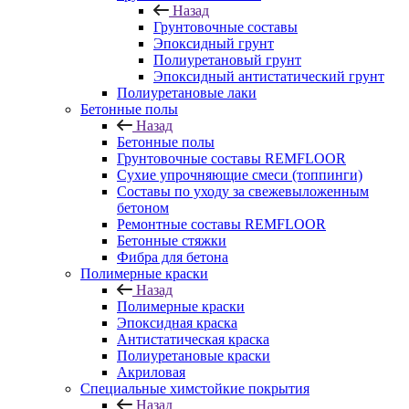
Назад
Грунтовочные составы
Эпоксидный грунт
Полиуретановый грунт
Эпоксидный антистатический грунт
Полиуретановые лаки
Бетонные полы
Назад
Бетонные полы
Грунтовочные составы REMFLOOR
Сухие упрочняющие смеси (топпинги)
Составы по уходу за свежевыложенным
бетоном
Ремонтные составы REMFLOOR
Бетонные стяжки
Фибра для бетона
Полимерные краски
Назад
Полимерные краски
Эпоксидная краска
Антистатическая краска
Полиуретановые краски
Акриловая
Специальные химстойкие покрытия
Назад