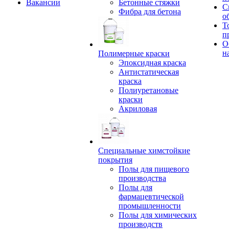
Вакансии
Бетонные стяжки
С
Фибра для бетона
о
Т
п
О
н
Полимерные краски
Эпоксидная краска
Антистатическая
краска
Полиуретановые
краски
Акриловая
Специальные химстойкие
покрытия
Полы для пищевого
производства
Полы для
фармацевтической
промышленности
Полы для химических
производств