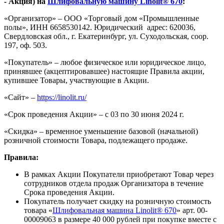
- Акция) на
Шлифовальную машину Linolit® 670
:
«Организатор» – ООО «Торговый дом «Промышленные
полы», ИНН 6658530142. Юридический адрес: 620036,
Свердловская обл., г. Екатеринбург, ул. Суходольская, соор.
197, оф. 503.
«Покупатель» – любое физическое или юридическое лицо,
принявшее (акцептировавшее) настоящие Правила акции,
купившее Товары, участвующие в Акции.
«Сайт» –
https://linolit.ru/
«Срок проведения Акции» – с 03 по 30 июня 2024 г.
«Скидка» – временное уменьшение базовой (начальной)
розничной стоимости Товара, подлежащего продаже.
Правила:
В рамках Акции Покупатели приобретают Товар через
сотрудников отдела продаж Организатора в течение
Срока проведения Акции.
Покупатель получает скидку на розничную стоимость
товара «
Шлифовальная машина Linolit® 670
» арт. 00-
00009063 в размере 40 000 рублей при покупке вместе с