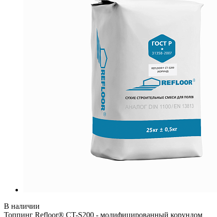
В наличии
Топпинг Refloor® CT-S200 - модифицированный корундом