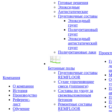
Готовые решения
Эпоксидные
Антистатические
Грунтовочные составы
Эпоксидный
грунт
Полиуретановый
грунт
Эпоксидный
антистатический
грунт
Полиуретановые лаки
Проект
Г
д
Бетонные полы
и
Грунтовочные составы
М
REMFLOOR
Компания
О
Сухие упрочняющие
у
О компании
смеси (топпинги)
П
История
Составы по уходу за
а
Производство
свежевыложенным
П
Референс-
бетоном
П
лист
Ремонтные составы
С
Обучение
REMFLOOR
п