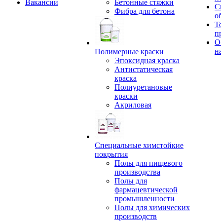
Вакансии
Бетонные стяжки
С
Фибра для бетона
о
Т
п
О
н
Полимерные краски
Эпоксидная краска
Антистатическая
краска
Полиуретановые
краски
Акриловая
Специальные химстойкие
покрытия
Полы для пищевого
производства
Полы для
фармацевтической
промышленности
Полы для химических
производств