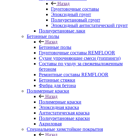
Назад
Грунтовочные составы
Эпоксидный грунт
Полиуретановый грунт
Эпоксидный антистатический грунт
Полиуретановые лаки
Бетонные полы
Назад
Бетонные полы
Грунтовочные составы REMFLOOR
Сухие упрочняющие смеси (топпинги)
Составы по уходу за свежевыложенным
бетоном
Ремонтные составы REMFLOOR
Бетонные стяжки
Фибра для бетона
Полимерные краски
Назад
Полимерные краски
Эпоксидная краска
Антистатическая краска
Полиуретановые краски
Акриловая
Специальные химстойкие покрытия
Назад