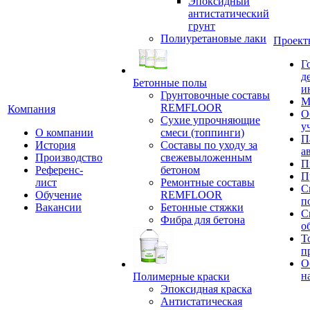
Эпоксидный
антистатический
грунт
Полиуретановые лаки
Проект
Г
д
Бетонные полы
и
Грунтовочные составы
М
REMFLOOR
Компания
О
Сухие упрочняющие
у
О компании
смеси (топпинги)
П
История
Составы по уходу за
а
Производство
свежевыложенным
П
Референс-
бетоном
П
лист
Ремонтные составы
С
Обучение
REMFLOOR
п
Вакансии
Бетонные стяжки
С
Фибра для бетона
о
Т
п
О
н
Полимерные краски
Эпоксидная краска
Антистатическая