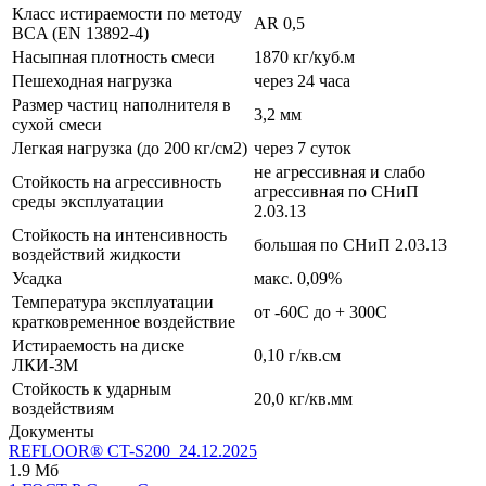
Класс истираемости по методу
AR 0,5
BCA (EN 13892-4)
Насыпная плотность смеси
1870 кг/куб.м
Пешеходная нагрузка
через 24 часа
Размер частиц наполнителя в
3,2 мм
сухой смеси
Легкая нагрузка (до 200 кг/см2)
через 7 суток
не агрессивная и слабо
Стойкость на агрессивность
агрессивная по СНиП
среды эксплуатации
2.03.13
Стойкость на интенсивность
большая по СНиП 2.03.13
воздействий жидкости
Усадка
макс. 0,09%
Температура эксплуатации
от -60С до + 300С
кратковременное воздействие
Истираемость на диске
0,10 г/кв.см
ЛКИ-3М
Стойкость к ударным
20,0 кг/кв.мм
воздействиям
Документы
REFLOOR® CT-S200_24.12.2025
1.9 Мб