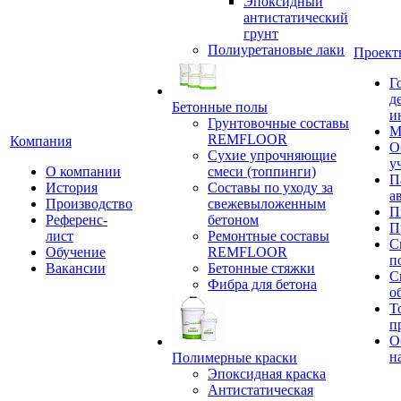
Эпоксидный
антистатический
грунт
Полиуретановые лаки
Проект
Г
д
Бетонные полы
и
Грунтовочные составы
М
REMFLOOR
Компания
О
Сухие упрочняющие
у
О компании
смеси (топпинги)
П
История
Составы по уходу за
а
Производство
свежевыложенным
П
Референс-
бетоном
П
лист
Ремонтные составы
С
Обучение
REMFLOOR
п
Вакансии
Бетонные стяжки
С
Фибра для бетона
о
Т
п
О
н
Полимерные краски
Эпоксидная краска
Антистатическая