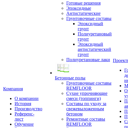
Готовые решения
Эпоксидные
Антистатические
Грунтовочные составы
Эпоксидный
грунт
Полиуретановый
грунт
Эпоксидный
антистатический
грунт
Полиуретановые лаки
Проект
Г
д
Бетонные полы
и
Грунтовочные составы
М
REMFLOOR
Компания
О
Сухие упрочняющие
у
О компании
смеси (топпинги)
П
История
Составы по уходу за
а
Производство
свежевыложенным
П
Референс-
бетоном
П
лист
Ремонтные составы
С
Обучение
REMFLOOR
п