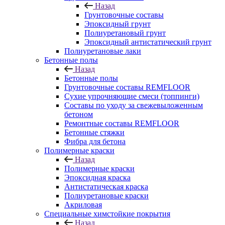
Назад
Грунтовочные составы
Эпоксидный грунт
Полиуретановый грунт
Эпоксидный антистатический грунт
Полиуретановые лаки
Бетонные полы
Назад
Бетонные полы
Грунтовочные составы REMFLOOR
Сухие упрочняющие смеси (топпинги)
Составы по уходу за свежевыложенным
бетоном
Ремонтные составы REMFLOOR
Бетонные стяжки
Фибра для бетона
Полимерные краски
Назад
Полимерные краски
Эпоксидная краска
Антистатическая краска
Полиуретановые краски
Акриловая
Специальные химстойкие покрытия
Назад