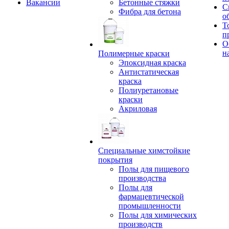
Вакансии
Бетонные стяжки
С
Фибра для бетона
о
Т
п
О
н
Полимерные краски
Эпоксидная краска
Антистатическая
краска
Полиуретановые
краски
Акриловая
Специальные химстойкие
покрытия
Полы для пищевого
производства
Полы для
фармацевтической
промышленности
Полы для химических
производств