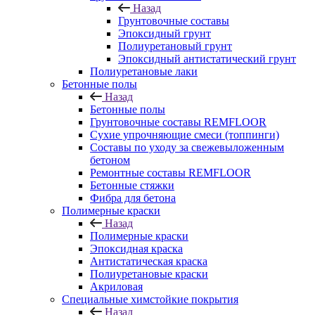
Назад
Грунтовочные составы
Эпоксидный грунт
Полиуретановый грунт
Эпоксидный антистатический грунт
Полиуретановые лаки
Бетонные полы
Назад
Бетонные полы
Грунтовочные составы REMFLOOR
Сухие упрочняющие смеси (топпинги)
Составы по уходу за свежевыложенным
бетоном
Ремонтные составы REMFLOOR
Бетонные стяжки
Фибра для бетона
Полимерные краски
Назад
Полимерные краски
Эпоксидная краска
Антистатическая краска
Полиуретановые краски
Акриловая
Специальные химстойкие покрытия
Назад