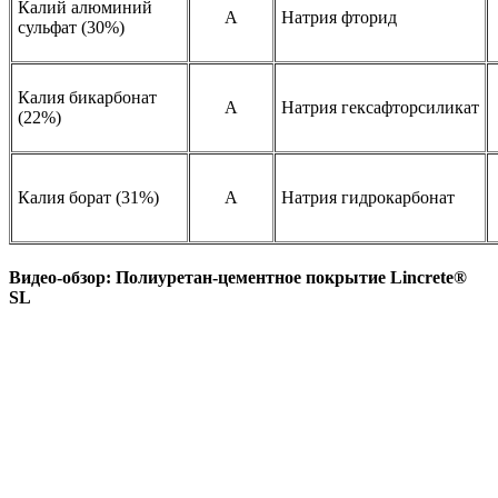
Калий алюминий
A
Натрия фторид
сульфат (30%)
Калия бикарбонат
A
Натрия гексафторсиликат
(22%)
Калия борат (31%)
A
Натрия гидрокарбонат
Видео-обзор: Полиуретан-цементное покрытие Lincrete®
SL