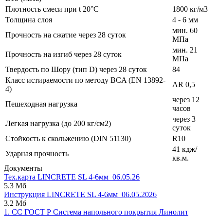
Плотность смеси при t 20°C
1800 кг/м3
Толщина слоя
4 - 6 мм
мин. 60
Прочность на сжатие через 28 суток
МПа
мин. 21
Прочность на изгиб через 28 суток
МПа
Твердость по Шору (тип D) через 28 суток
84
Класс истираемости по методу BCA (EN 13892-
AR 0,5
4)
через 12
Пешеходная нагрузка
часов
через 3
Легкая нагрузка (до 200 кг/см2)
суток
Стойкость к скольжению (DIN 51130)
R10
41 кдж/
Ударная прочность
кв.м.
Документы
Тех.карта LINCRETE SL 4-6мм_06.05.26
5.3 Мб
Инструкция LINCRETE SL 4-6мм_06.05.2026
3.2 Мб
1. СС ГОСТ Р Система напольного покрытия Линолит