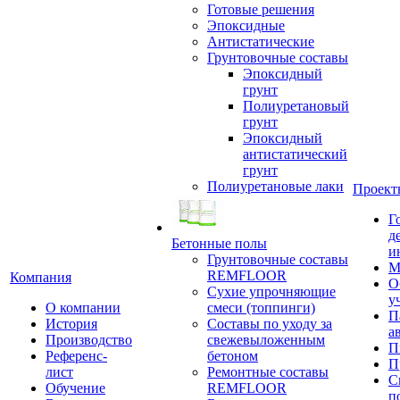
Готовые решения
Эпоксидные
Антистатические
Грунтовочные составы
Эпоксидный
грунт
Полиуретановый
грунт
Эпоксидный
антистатический
грунт
Полиуретановые лаки
Проект
Г
д
Бетонные полы
и
Грунтовочные составы
М
REMFLOOR
Компания
О
Сухие упрочняющие
у
О компании
смеси (топпинги)
П
История
Составы по уходу за
а
Производство
свежевыложенным
П
Референс-
бетоном
П
лист
Ремонтные составы
С
Обучение
REMFLOOR
п