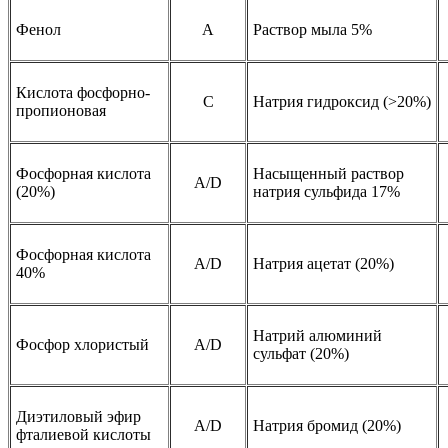
Фенол
A
Раствор мыла 5%
Кислота фосфорно-
C
Натрия гидроксид (>20%)
пропионовая
Фосфорная кислота
Насыщенный раствор
A/D
(20%)
натрия сульфида 17%
Фосфорная кислота
A/D
Натрия ацетат (20%)
40%
Натрий алюминий
Фосфор хлористый
A/D
сульфат (20%)
Диэтиловый эфир
A/D
Натрия бромид (20%)
фталиевой кислоты