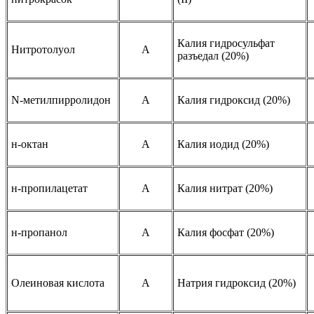
Калия гидросульфат
Нитротолуол
A
разъедал (20%)
N-метилпирролидон
A
Калия гидроксид (20%)
н-октан
A
Калия иодид (20%)
н-пропилацетат
A
Калия нитрат (20%)
н-пропанол
A
Калия фосфат (20%)
Олеиновая кислота
A
Натрия гидроксид (20%)