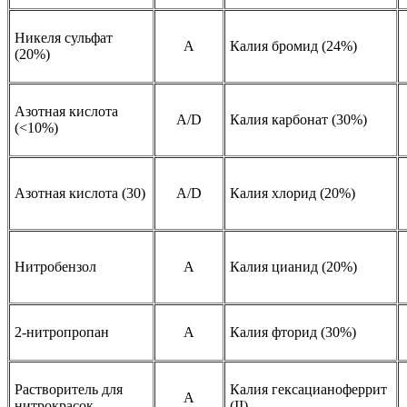
Никеля сульфат
А
Калия бромид (24%)
(20%)
Азотная кислота
A/D
Калия карбонат (30%)
(<10%)
Азотная кислота (30)
A/D
Калия хлорид (20%)
Нитробензол
A
Калия цианид (20%)
2-нитропропан
A
Калия фторид (30%)
Растворитель для
Калия гексацианоферрит
A
нитрокрасок
(II)