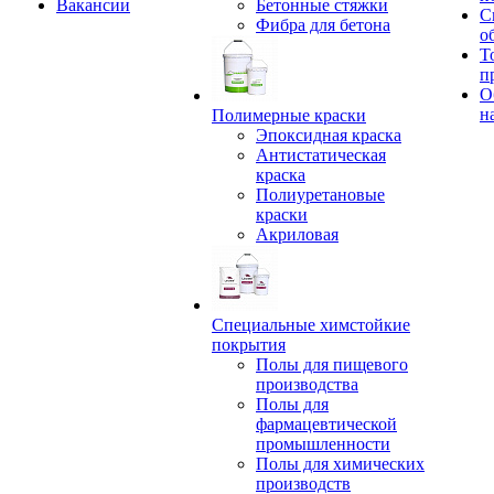
Вакансии
Бетонные стяжки
С
Фибра для бетона
о
Т
п
О
н
Полимерные краски
Эпоксидная краска
Антистатическая
краска
Полиуретановые
краски
Акриловая
Специальные химстойкие
покрытия
Полы для пищевого
производства
Полы для
фармацевтической
промышленности
Полы для химических
производств