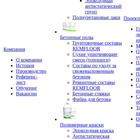
Эпоксидный
антистатический
грунт
Полиуретановые лаки
Проект
Г
д
Бетонные полы
и
Грунтовочные составы
М
REMFLOOR
Компания
О
Сухие упрочняющие
у
О компании
смеси (топпинги)
П
История
Составы по уходу за
а
Производство
свежевыложенным
П
Референс-
бетоном
П
лист
Ремонтные составы
С
Обучение
REMFLOOR
п
Вакансии
Бетонные стяжки
С
Фибра для бетона
о
Т
п
О
н
Полимерные краски
Эпоксидная краска
Антистатическая