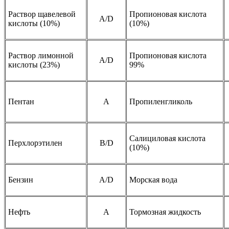
Раствор щавелевой
Пропионовая кислота
А/D
кислоты (10%)
(10%)
Раствор лимонной
Пропионовая кислота
А/D
кислоты (23%)
99%
Пентан
A
Пропиленгликоль
Салициловая кислота
Перхлорэтилен
B/D
(10%)
Бензин
A/D
Морская вода
Нефть
A
Тормозная жидкость