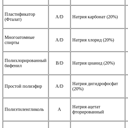
Пластификатор
A/D
Натрия карбонат (20%)
(Фталат)
Многоатомные
A/D
Натрия хлорид (20%)
спирты
Полихлорированный
B/D
Натрия цианид (20%)
бифенил
Натрия дигидрофосфат
Простой полиэфир
A/D
(20%)
Натрия ацетат
Полиэтиленгликоль
A
фторированный