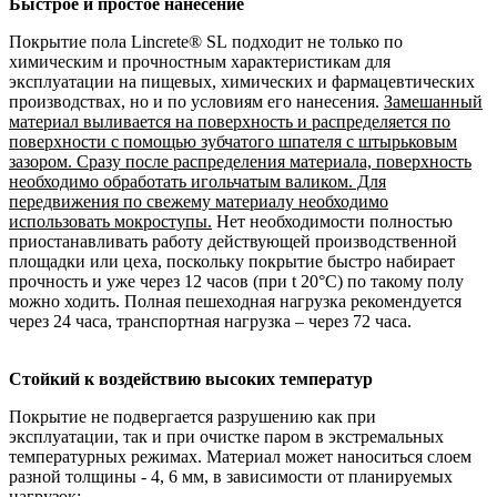
Быстрое и простое нанесение
Покрытие пола Lincrete® SL подходит не только по
химическим и прочностным характеристикам для
эксплуатации на пищевых, химических и фармацевтических
производствах, но и по условиям его нанесения.
Замешанный
материал выливается на поверхность и распределяется по
поверхности с помощью зубчатого шпателя с штырьковым
зазором. Сразу после распределения материала, поверхность
необходимо обработать игольчатым валиком. Для
передвижения по свежему материалу необходимо
использовать мокроступы.
Нет необходимости полностью
приостанавливать работу действующей производственной
площадки или цеха, поскольку покрытие быстро набирает
прочность и уже через 12 часов (при t 20°С) по такому полу
можно ходить. Полная пешеходная нагрузка рекомендуется
через 24 часа, транспортная нагрузка – через 72 часа.
Стойкий к воздействию высоких температур
Покрытие не подвергается разрушению как при
эксплуатации, так и при очистке паром в экстремальных
температурных режимах. Материал может наноситься слоем
разной толщины - 4, 6 мм, в зависимости от планируемых
нагрузок: