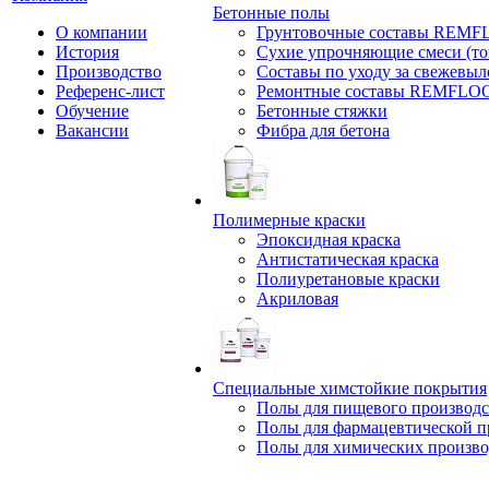
Бетонные полы
О компании
Грунтовочные составы REM
История
Сухие упрочняющие смеси (т
Производство
Составы по уходу за свежевы
Референс-лист
Ремонтные составы REMFLO
Обучение
Бетонные стяжки
Вакансии
Фибра для бетона
Полимерные краски
Эпоксидная краска
Антистатическая краска
Полиуретановые краски
Акриловая
Специальные химстойкие покрытия
Полы для пищевого производс
Полы для фармацевтической 
Полы для химических произво