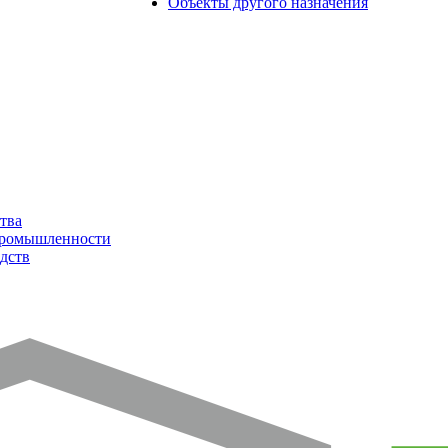
Объекты другого назначения
тва
промышленности
дств