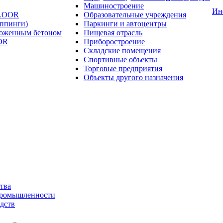
Машиностроение
Ин
FLOOR
Образовательные учреждения
оппинги)
Паркинги и автоцентры
ложенным бетоном
Пищевая отрасль
OR
Приборостроение
Складские помещения
Спортивные объекты
Торговые предприятия
Объекты другого назначения
тва
промышленности
дств