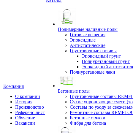
Каталог
Полимерные наливные полы
Готовые решения
Эпоксидные
Антистатические
Грунтовочные составы
Эпоксидный грунт
Полиуретановый грунт
Эпоксидный антистатич
Полиуретановые лаки
Компания
Бетонные полы
О компании
Грунтовочные составы REM
История
Сухие упрочняющие смеси (т
Производство
Составы по уходу за свежевы
Референс-лист
Ремонтные составы REMFLO
Обучение
Бетонные стяжки
Вакансии
Фибра для бетона