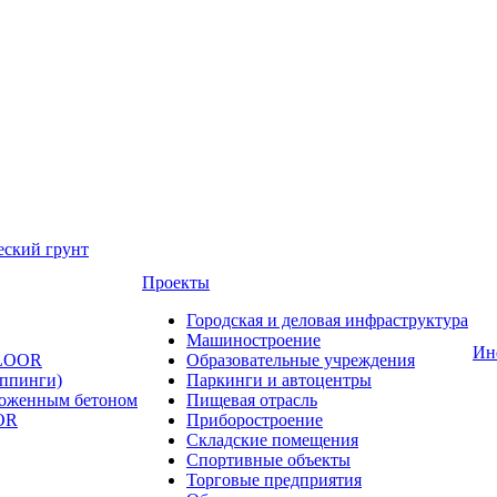
еский грунт
Проекты
Городская и деловая инфраструктура
Машиностроение
Ин
FLOOR
Образовательные учреждения
оппинги)
Паркинги и автоцентры
ложенным бетоном
Пищевая отрасль
OR
Приборостроение
Складские помещения
Спортивные объекты
Торговые предприятия