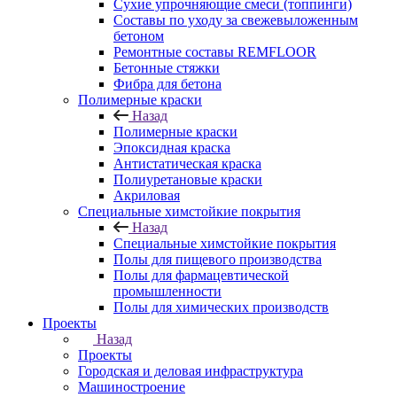
Сухие упрочняющие смеси (топпинги)
Составы по уходу за свежевыложенным
бетоном
Ремонтные составы REMFLOOR
Бетонные стяжки
Фибра для бетона
Полимерные краски
Назад
Полимерные краски
Эпоксидная краска
Антистатическая краска
Полиуретановые краски
Акриловая
Специальные химстойкие покрытия
Назад
Специальные химстойкие покрытия
Полы для пищевого производства
Полы для фармацевтической
промышленности
Полы для химических производств
Проекты
Назад
Проекты
Городская и деловая инфраструктура
Машиностроение