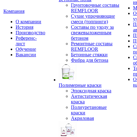
и
Грунтовочные составы
М
REMFLOOR
Компания
О
Сухие упрочняющие
у
О компании
смеси (топпинги)
П
История
Составы по уходу за
а
Производство
свежевыложенным
П
Референс-
бетоном
П
лист
Ремонтные составы
С
Обучение
REMFLOOR
п
Вакансии
Бетонные стяжки
С
Фибра для бетона
о
Т
п
О
н
Полимерные краски
Эпоксидная краска
Антистатическая
краска
Полиуретановые
краски
Акриловая