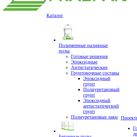
Каталог
Полимерные наливные
полы
Готовые решения
Эпоксидные
Антистатические
Грунтовочные составы
Эпоксидный
грунт
Полиуретановый
грунт
Эпоксидный
антистатический
грунт
Полиуретановые лаки
Проект
Г
д
Бетонные полы