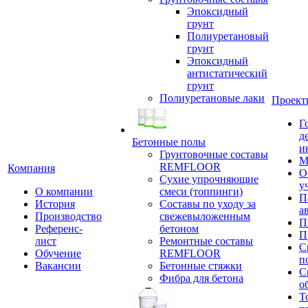
Эпоксидный
грунт
Полиуретановый
грунт
Эпоксидный
антистатический
грунт
Полиуретановые лаки
Проект
Г
д
Бетонные полы
и
Грунтовочные составы
М
REMFLOOR
Компания
О
Сухие упрочняющие
у
О компании
смеси (топпинги)
П
История
Составы по уходу за
а
Производство
свежевыложенным
П
Референс-
бетоном
П
лист
Ремонтные составы
С
Обучение
REMFLOOR
п
Вакансии
Бетонные стяжки
С
Фибра для бетона
о
Т