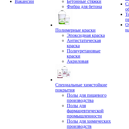
Вакансии
Бетонные стяжки
С
Фибра для бетона
о
Т
п
О
н
Полимерные краски
Эпоксидная краска
Антистатическая
краска
Полиуретановые
краски
Акриловая
Специальные химстойкие
покрытия
Полы для пищевого
производства
Полы для
фармацевтической
промышленности
Полы для химических
производств