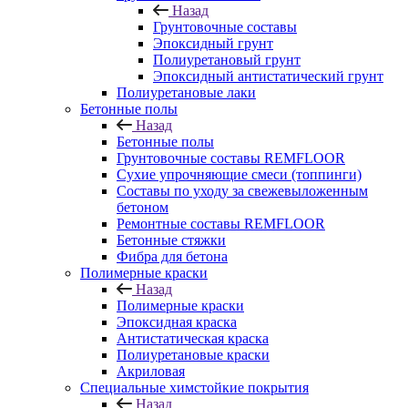
Назад
Грунтовочные составы
Эпоксидный грунт
Полиуретановый грунт
Эпоксидный антистатический грунт
Полиуретановые лаки
Бетонные полы
Назад
Бетонные полы
Грунтовочные составы REMFLOOR
Сухие упрочняющие смеси (топпинги)
Составы по уходу за свежевыложенным
бетоном
Ремонтные составы REMFLOOR
Бетонные стяжки
Фибра для бетона
Полимерные краски
Назад
Полимерные краски
Эпоксидная краска
Антистатическая краска
Полиуретановые краски
Акриловая
Специальные химстойкие покрытия
Назад