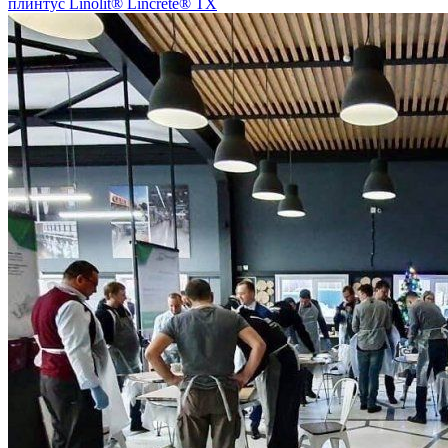
плинтус Linolit® Lincrete® ТХ