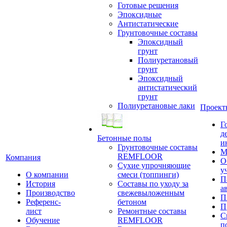
Готовые решения
Эпоксидные
Антистатические
Грунтовочные составы
Эпоксидный
грунт
Полиуретановый
грунт
Эпоксидный
антистатический
грунт
Полиуретановые лаки
Проект
Г
д
Бетонные полы
и
Грунтовочные составы
М
REMFLOOR
Компания
О
Сухие упрочняющие
у
О компании
смеси (топпинги)
П
История
Составы по уходу за
а
Производство
свежевыложенным
П
Референс-
бетоном
П
лист
Ремонтные составы
С
Обучение
REMFLOOR
п