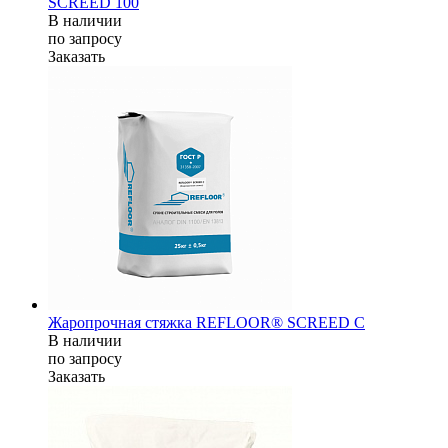
SCREED 100
В наличии
по зап
р
осу
Заказать
Жаропрочная стяжка REFLOOR® SCREED C
В наличии
по зап
р
осу
Заказать