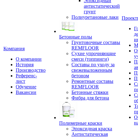
Эпоксидный
антистатический
грунт
Полиуретановые лаки
Проект
Г
д
Бетонные полы
и
Грунтовочные составы
М
REMFLOOR
Компания
О
Сухие упрочняющие
у
О компании
смеси (топпинги)
П
История
Составы по уходу за
а
Производство
свежевыложенным
П
Референс-
бетоном
П
лист
Ремонтные составы
С
Обучение
REMFLOOR
п
Вакансии
Бетонные стяжки
С
Фибра для бетона
о
Т
п
О
н
Полимерные краски
Эпоксидная краска
Антистатическая